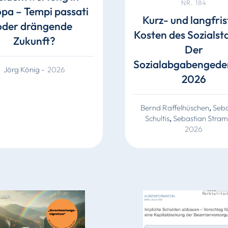
NR. 184
pa – Tempi passati
Kurz- und langfris
oder drängende
Kosten des Sozialst
Zukunft?
Der
Sozialabgabengede
Jörg König
-
2026
2026
Bernd Raffelhüschen
,
Seba
Schultis
,
Sebastian Stra
2026