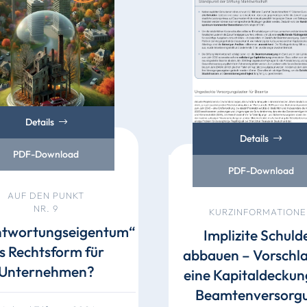
Details
Details
PDF-Download
PDF-Download
AUF DEN PUNKT
NR. 9
KURZINFORMATIONE
ntwortungseigentum“
Implizite Schuld
ls Rechtsform für
abbauen – Vorschla
Unternehmen?
eine Kapitaldeckun
Beamtenversorg