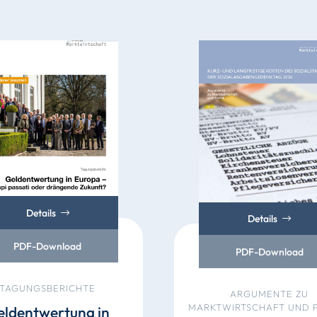
Details
Details
PDF-Download
PDF-Download
TAGUNGSBERICHTE
ARGUMENTE ZU
MARKTWIRTSCHAFT UND P
eldentwertung in