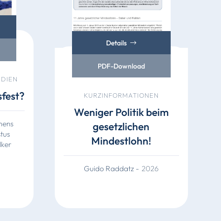
Details
PDF-Download
UDIEN
sfest?
KURZINFORMATIONEN
Weniger Politik beim
mens
gesetzlichen
stus
Mindestlohn!
lker
Guido Raddatz
-
2026