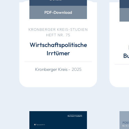
PDF-Download
KRONBERGER KREIS-STUDIEN
HEFT NR. 75
Wirtschaftspolitische
Irrtümer
B
Kronberger Kreis
-
2025