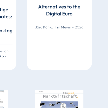
Alternatives to the
tige
Digital Euro
aates:
Jörg König
,
Tim Meyer
-
2026
nktag
stian
mka
-