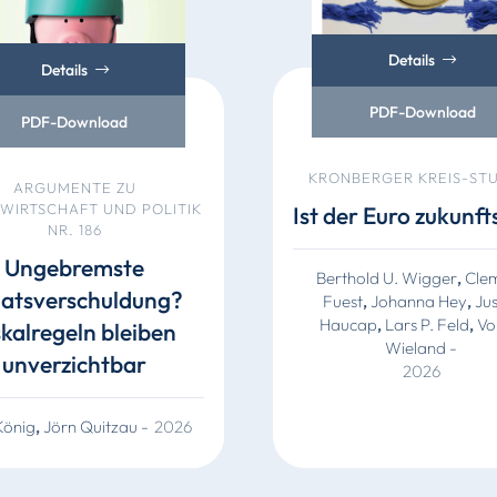
Details
Details
PDF-Download
PDF-Download
KRONBERGER KREIS-ST
ARGUMENTE ZU
WIRTSCHAFT UND POLITIK
Ist der Euro zukunft
NR. 186
Ungebremste
Berthold U. Wigger
,
Cle
aatsverschuldung?
Fuest
,
Johanna Hey
,
Ju
Haucap
,
Lars P. Feld
,
Vo
skalregeln bleiben
Wieland
-
unverzichtbar
2026
König
,
Jörn Quitzau
-
2026