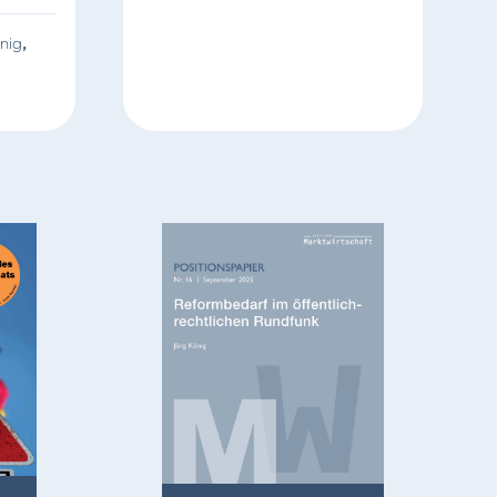
nig
,