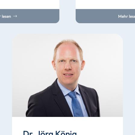
 lesen
Mehr les
Dr. Jörg König