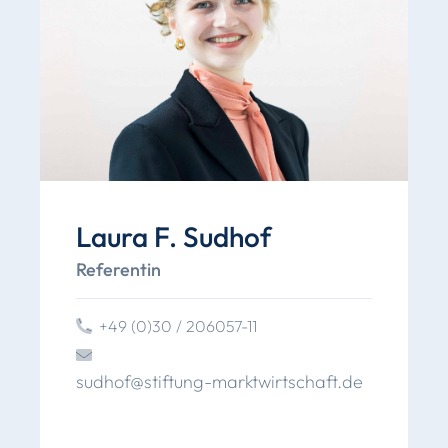
Laura F. Sudhof
Referentin
+49 (0)30 / 206057-11
sudhof
@
stiftung
-marktwirtschaft
.
de