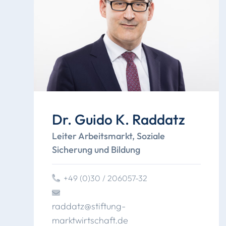
Dr. Guido K. Raddatz
Leiter Arbeitsmarkt, Soziale
Sicherung und Bildung
+49 (0)30 / 206057-32
raddatz
@
stiftung
-
marktwirtschaft
.
de