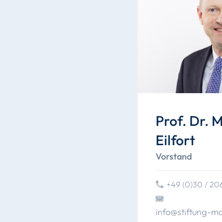
Prof. Dr. 
Eilfort
Vorstand
+49 (0)30 / 2
info
@
stiftung
-ma