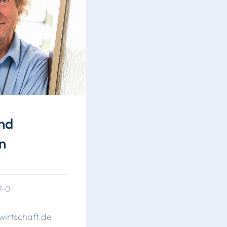
rnd
n
7-0
wirtschaft
.
de