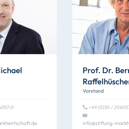
Michael
Prof. Dr. Be
Raffelhüsche
Vorstand
06057-0
+49 (0)30 / 20605
rktwirtschaft
.
de
info
@
stiftung
-markt