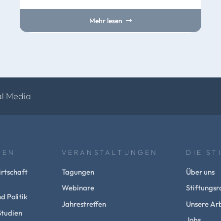
Mehr lesen
al Media
NEN
VERANSTALTUNGEN
DIE ST
rtschaft
Tagungen
Über uns
Webinare
Stiftungsr
d Politik
Jahrestreffen
Unsere Arb
Studien
Jobs