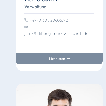
Verwaltung
+49 (0)30 / 206057-12
juritz
@
stiftung
-marktwirtschaft
.
de
Mehr lesen