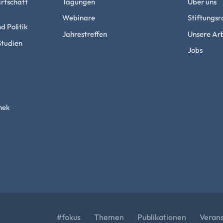
rtschaft
Tagungen
Über uns
Webinare
Stiftungsr
d Politik
Jahrestreffen
Unsere Arb
Studien
Jobs
hek
#fokus
Themen
Publikationen
Veran