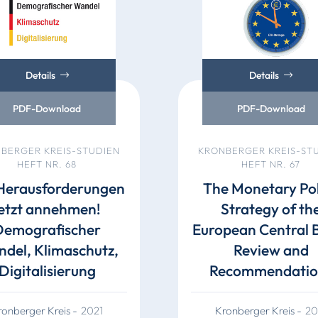
Details
Details
PDF-Download
PDF-Download
BERGER KREIS-STUDIEN
KRONBERGER KREIS-ST
HEFT NR. 68
HEFT NR. 67
Herausforderungen
The Monetary Pol
jetzt annehmen!
Strategy of th
Demografischer
European Central 
del, Klimaschutz,
Review and
Digitalisierung
Recommendatio
ronberger Kreis
-
2021
Kronberger Kreis
-
20