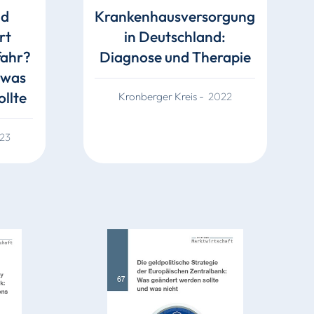
nd
Krankenhausversorgung
rt
in Deutschland:
fahr?
Diagnose und Therapie
 was
ollte
Kronberger Kreis
-
2022
23