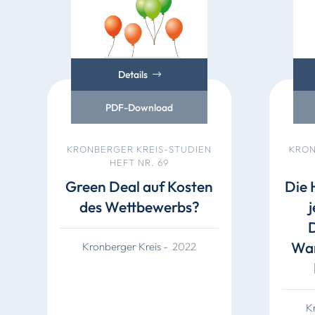
Details
PDF-Download
KRONBERGER KREIS-STUDIEN
KRON
HEFT NR. 69
Green Deal auf Kosten
Die 
des Wettbewerbs?
Wan
Kronberger Kreis
-
2022
K