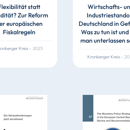
Flexibilität statt
Wirtschafts- u
idität? Zur Reform
Industriestando
er europäischen
Deutschland in Ge
Fiskalregeln
Was zu tun ist und
man unterlassen s
onberger Kreis
-
2023
Kronberger Kreis
-
20