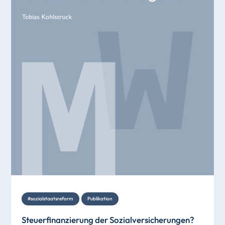
#sozialstaatsreform
Publikation
Steuerfinanzierung der Sozialversicherungen?