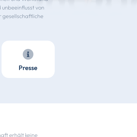
 unbeeinflusst von
 gesellschaftliche
Ist der
Presse
zukunf
Kronbe
Pressemitteilung
Studie
aft erhält keine