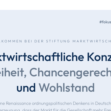
#foku
LKOMMEN BEI DER STIFTUNG MARKTWIRTSC
twirtschaftliche Kon
iheit, Chancengerech
und
Wohlstand
eine Renaissance ordnungspolitischen Denkens in Deutsc
erzeugung, dass der Markt für die Gesellschaft mehr Fr