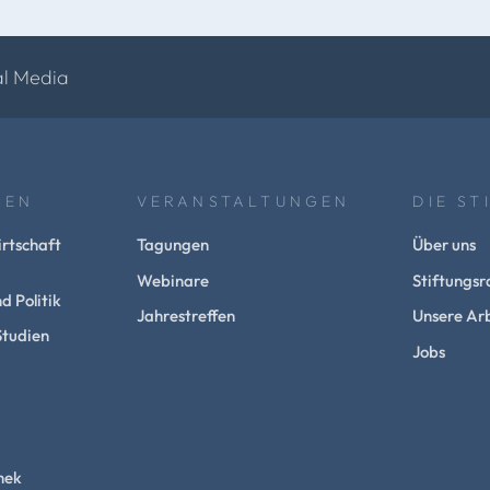
al Media
NEN
VERANSTALTUNGEN
DIE ST
rtschaft
Tagungen
Über uns
Webinare
Stiftungsr
d Politik
Jahrestreffen
Unsere Arb
Studien
Jobs
hek