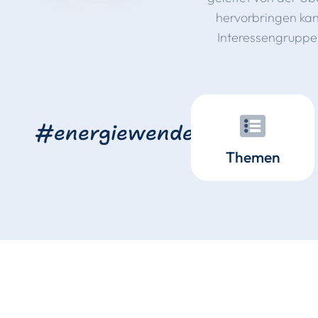
hervorbringen kan
Interessengruppen
#energiewende
Themen
Mehr Wettbewerb in
der
Ungebrems
Verwaltungsdigitalisierung
Staatsversc