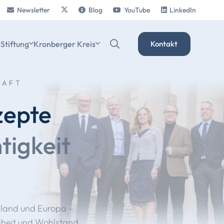
Newsletter
Blog
YouTube
LinkedIn
s
Stiftung
Kronberger Kreis
Kontakt
HAFT
zepte
tigkeit
hland und Europa –
eiheit und Wohlstand