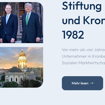
Stiftung
und Kron
1982
Vor mehr als vier Jahr
Unternehmer in Kronbe
Sozialen Marktwirtsch
Mehr lesen