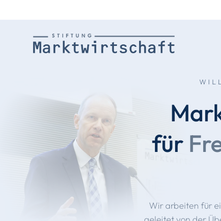
WIL
Mark
für
Fre
Wir arbeiten für 
geleitet von der Üb