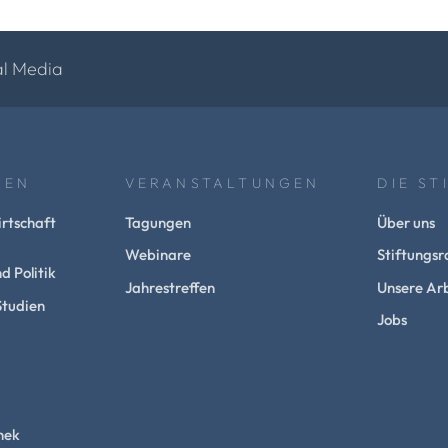
al Media
NEN
VERANSTALTUNGEN
DIE ST
rtschaft
Tagungen
Über uns
Webinare
Stiftungsr
d Politik
Jahrestreffen
Unsere Arb
Studien
Jobs
hek