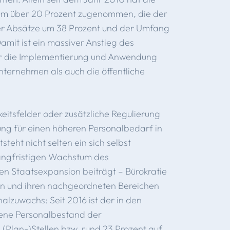
um über 20 Prozent zugenommen, die der
er Absätze um 38 Prozent und der Umfang
mit ist ein massiver Anstieg des
ür die Implementierung und Anwendung
nternehmen als auch die öffentliche
eitsfelder oder zusätzliche Regulierung
ung für einen höheren Personalbedarf in
steht nicht selten ein sich selbst
langfristigen Wachstum des
en Staatsexpansion beiträgt – Bürokratie
en und ihren nachgeordneten Bereichen
nalzuwachs: Seit 2016 ist der in den
ene Personalbestand der
Plan-)Stellen bzw. rund 23 Prozent auf