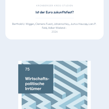
KRONBERGER KREIS-STUDIEN
Ist der Euro zukunftsfest?
Berthold U. Wigger
,
Clemens Fuest
,
Johanna Hey
,
Justus Haucap
,
Lars P.
Feld
,
Volker Wieland
-
2026