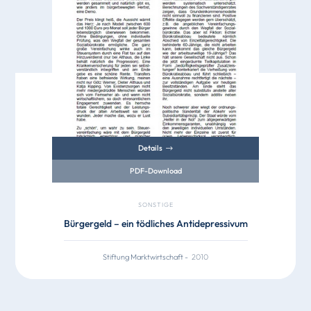
Details
PDF-Download
SONSTIGE
Bürgergeld – ein tödliches Antidepressivum
Stiftung Marktwirtschaft
-
2010