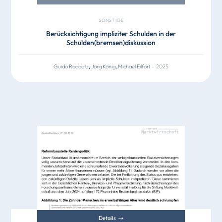
SONSTIGE
Berücksichtigung impliziter Schulden in der
Schulden(bremsen)diskussion
Guido Raddatz
,
Jörg König
,
Michael Eilfort
-
2025
Details