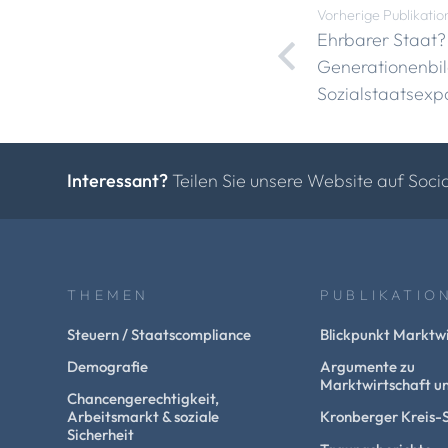
Vorherige Publikatio
Ehrbarer Staat
Generationenbila
Sozialstaatsexp
Interessant?
Teilen Sie unsere Website auf Soci
THEMEN
PUBLIKATIO
Steuern / Staatscompliance
Blickpunkt Marktwi
Demografie
Argumente zu
Marktwirtschaft un
Chancengerechtigkeit,
Arbeitsmarkt & soziale
Kronberger Kreis-
Sicherheit