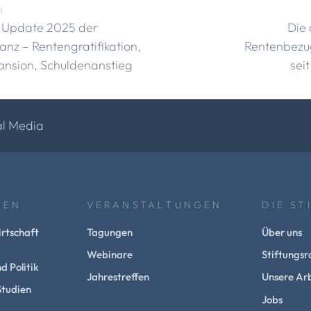
n
? Update 2025 der
Die 
nz – Rentengratifikation,
Rentenbezug
ansion, Schuldenanstieg
sei
al Media
NEN
VERANSTALTUNGEN
DIE ST
rtschaft
Tagungen
Über uns
Webinare
Stiftungsr
d Politik
Jahrestreffen
Unsere Arb
Studien
Jobs