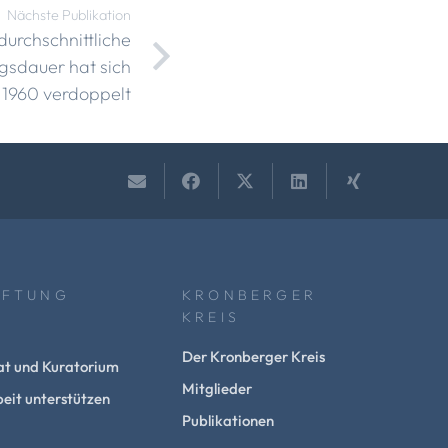
Nächste Publikation
durchschnittliche
sdauer hat sich
t 1960 verdoppelt
IFTUNG
KRONBERGER
KREIS
Der Kronberger Kreis
at und Kuratorium
Mitglieder
eit unterstützen
Publikationen