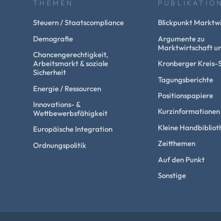
THEMEN
PUBLIKATIO
Steuern / Staatscompliance
Blickpunkt Marktwi
Demografie
Argumente zu
Marktwirtschaft un
Chancengerechtigkeit,
Arbeitsmarkt & soziale
Kronberger Kreis-
Sicherheit
Tagungsberichte
Energie / Ressourcen
Positionspapiere
Innovations- &
Kurzinformationen
Wettbewerbsfähigkeit
Kleine Handbibliot
Europäische Integration
Zeitthemen
Ordnungspolitik
Auf den Punkt
Sonstige