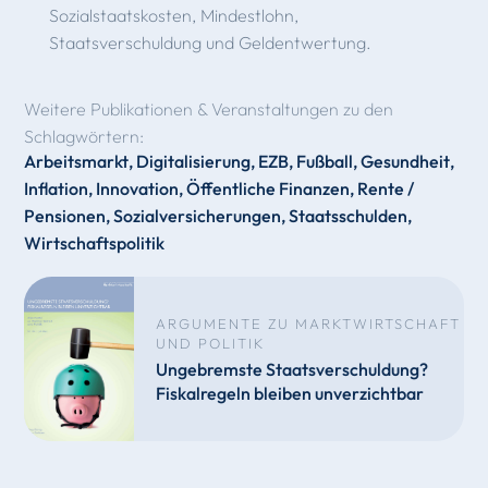
Sozialstaatskosten, Mindestlohn,
Staatsverschuldung und Geldentwertung.
Weitere Publikationen & Veranstaltungen zu den
Schlagwörtern:
Arbeitsmarkt
,
Digitalisierung
,
EZB
,
Fußball
,
Gesundheit
,
Inflation
,
Innovation
,
Öffentliche Finanzen
,
Rente /
Pensionen
,
Sozialversicherungen
,
Staatsschulden
,
Wirtschaftspolitik
ARGUMENTE ZU MARKTWIRTSCHAFT
UND POLITIK
Ungebremste Staatsverschuldung?
Fiskalregeln bleiben unverzichtbar