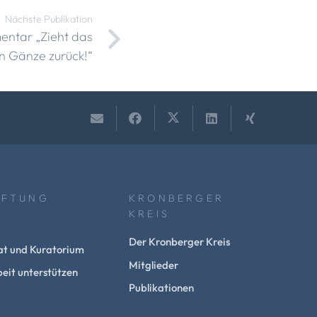
Nächste Publikation
ntar „Zieht das
n Gänze zurück!“
IFTUNG
KRONBERGER
KREIS
Der Kronberger Kreis
at und Kuratorium
Mitglieder
eit unterstützen
Publikationen