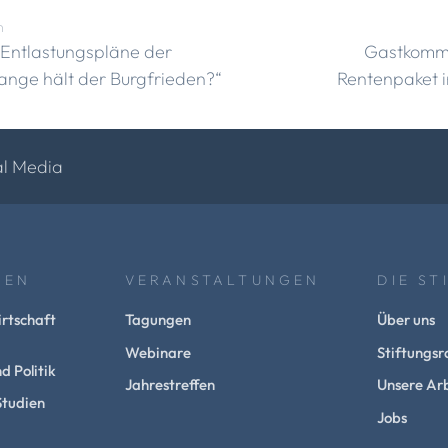
n
„Entlastungspläne der
Gastkomme
lange hält der Burgfrieden?“
Rentenpaket i
al Media
NEN
VERANSTALTUNGEN
DIE ST
rtschaft
Tagungen
Über uns
Webinare
Stiftungsr
d Politik
Jahrestreffen
Unsere Arb
Studien
Jobs