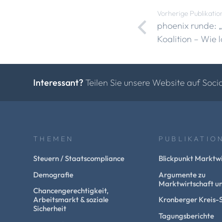
Vorherige Publikatio
phoenix runde: 
Koalition – Wie 
Interessant?
Teilen Sie unsere Website auf Soci
THEMEN
PUBLIKATIO
Steuern / Staatscompliance
Blickpunkt Marktwi
Demografie
Argumente zu
Marktwirtschaft un
Chancengerechtigkeit,
Arbeitsmarkt & soziale
Kronberger Kreis-
Sicherheit
Tagungsberichte