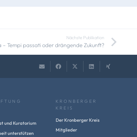
Nächste Publikation
 – Tempi passati oder drängende Zukunft?
IFTUNG
KRONBERGER
KREIS
Der Kronberger Kreis
at und Kuratorium
Mitglieder
eit unterstützen