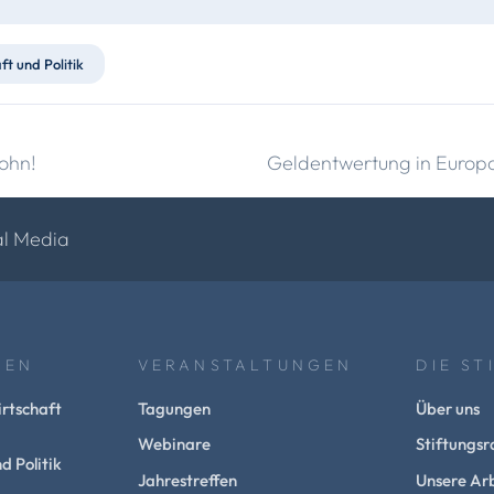
t und Politik
lohn!
Geldentwertung in Europa
al Media
NEN
VERANSTALTUNGEN
DIE ST
rtschaft
Tagungen
Über uns
Webinare
Stiftungsr
d Politik
Jahrestreffen
Unsere Arb