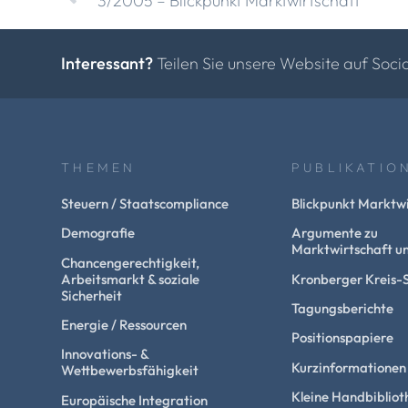
3/2005 – Blickpunkt Marktwirtschaft
Interessant?
Teilen Sie unsere Website auf Soci
THEMEN
PUBLIKATIO
Steuern / Staatscompliance
Blickpunkt Marktwi
Demografie
Argumente zu
Marktwirtschaft un
Chancengerechtigkeit,
Arbeitsmarkt & soziale
Kronberger Kreis-
Sicherheit
Tagungsberichte
Energie / Ressourcen
Positionspapiere
Innovations- &
Kurzinformationen
Wettbewerbsfähigkeit
Kleine Handbibliot
Europäische Integration