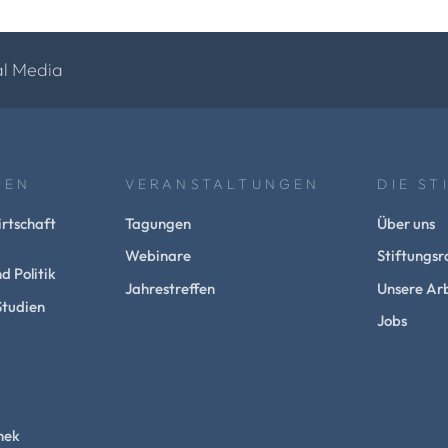
al Media
NEN
VERANSTALTUNGEN
DIE ST
rtschaft
Tagungen
Über uns
Webinare
Stiftungsr
d Politik
Jahrestreffen
Unsere Arb
Studien
Jobs
hek