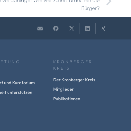
e Geldanlage: Wie viel Schutz brauchen die
Bürger?
IFTUNG
KRONBERGER
KREIS
Der Kronberger Kreis
at und Kuratorium
Mitglieder
eit unterstützen
Publikationen