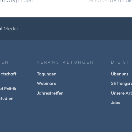
dem Weg in den
Finanz-TÜV für di
al Media
NEN
VERANSTALTUNGEN
DIE ST
rtschaft
Tagungen
Über uns
Webinare
Stiftungsr
d Politik
Jahrestreffen
Unsere Arb
Studien
Jobs