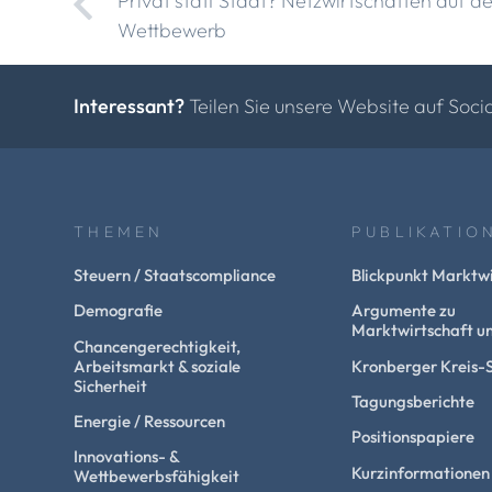
Privat statt Staat? Netzwirtschaften auf 
Wettbewerb
Interessant?
Teilen Sie unsere Website auf Soci
THEMEN
PUBLIKATIO
Steuern / Staatscompliance
Blickpunkt Marktwi
Demografie
Argumente zu
Marktwirtschaft un
Chancengerechtigkeit,
Arbeitsmarkt & soziale
Kronberger Kreis-
Sicherheit
Tagungsberichte
Energie / Ressourcen
Positionspapiere
Innovations- &
Kurzinformationen
Wettbewerbsfähigkeit