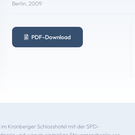
Berlin
,
2009
PDF-Download
n im Kronberger Schlosshotel mit der SPD-
ednerin und warum einmalige Steuergeschenke wie