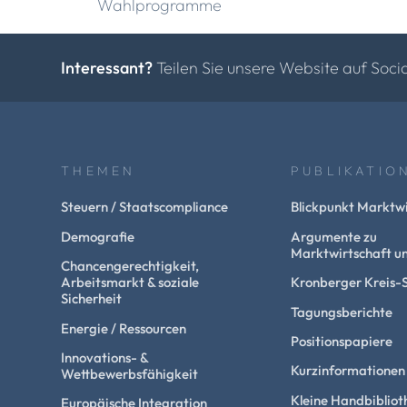
Wahlprogramme
Interessant?
Teilen Sie unsere Website auf Soci
THEMEN
PUBLIKATIO
Steuern / Staatscompliance
Blickpunkt Marktwi
Demografie
Argumente zu
Marktwirtschaft un
Chancengerechtigkeit,
Arbeitsmarkt & soziale
Kronberger Kreis-
Sicherheit
Tagungsberichte
Energie / Ressourcen
Positionspapiere
Innovations- &
Kurzinformationen
Wettbewerbsfähigkeit
Kleine Handbibliot
Europäische Integration