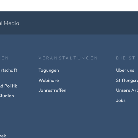
al Media
NEN
VERANSTALTUNGEN
DIE ST
rtschaft
Tagungen
Über uns
Webinare
Stiftungsr
d Politik
Jahrestreffen
Unsere Arb
Studien
Jobs
hek