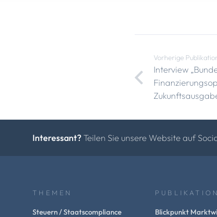
Vorherige Publikatio
Interview „Bund
Finanzierungsop
Zukunftsausgab
Interessant?
Teilen Sie unsere Website auf Soci
THEMEN
PUBLIKATIO
Steuern / Staatscompliance
Blickpunkt Marktwi