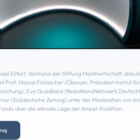
hael Eilfort, Vorstand der Stiftung Marktwirtschaft, disku
t Prof. Marcel Fratzscher (Ökonom, Präsident Institut fü
forschung), Eva Quadbeck (RedaktionsNetzwerk Deutsc
mar (Süddeutsche Zeitung) unter der Moderation von Ank
runde über die aktuelle Lage der Ampel-Koalition.
trag