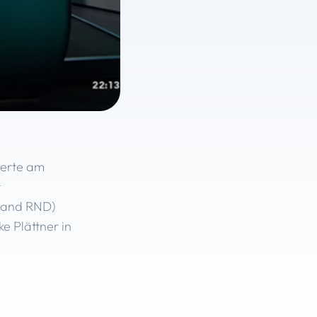
tierte am
r
hland RND)
e Plättner in