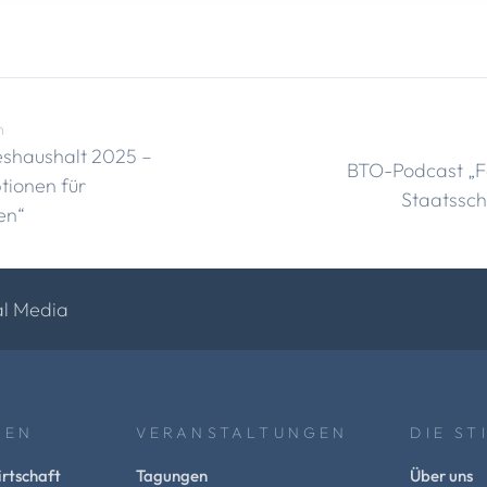
n
eshaushalt 2025 –
BTO-Podcast „F
tionen für
Staatssch
en“
al Media
NEN
VERANSTALTUNGEN
DIE ST
rtschaft
Tagungen
Über uns