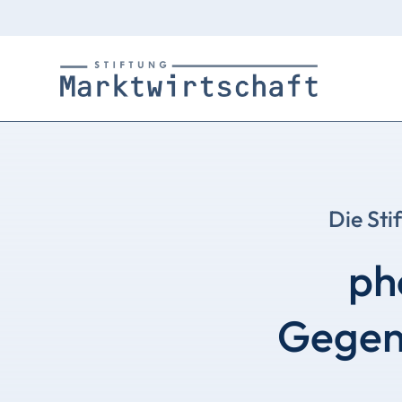
Die Sti
ph
Gegeng