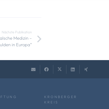
Nächste Publikation
alsche Medizin –
ulden in Europa“
IFTUNG
KRONBERGER
KREIS