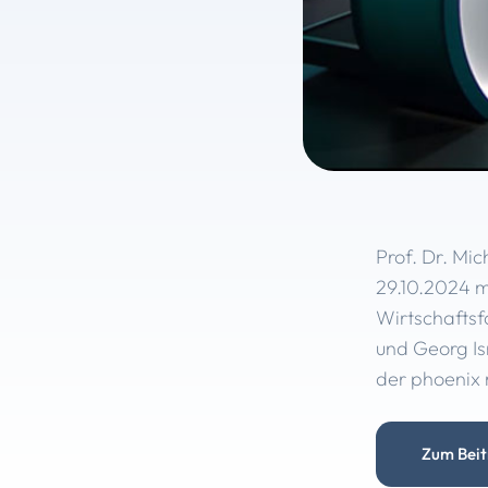
Prof. Dr. Mic
29.10.2024 mi
Wirtschafts
und Georg Is
der phoenix 
Zum Bei