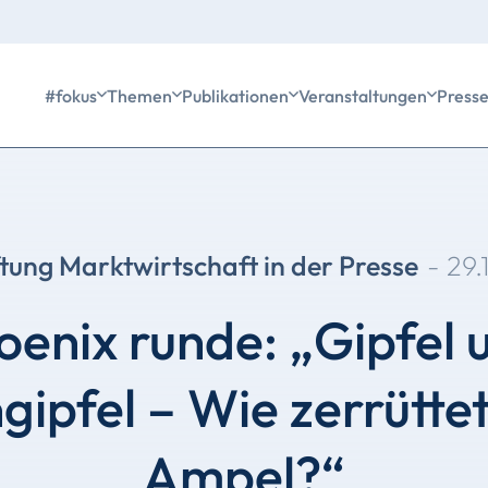
#fokus
Themen
Publikationen
Veranstaltungen
Press
ftung Marktwirtschaft in der Presse
-
29.
oenix runde: „Gipfel 
ipfel – Wie zerrüttet 
Ampel?“