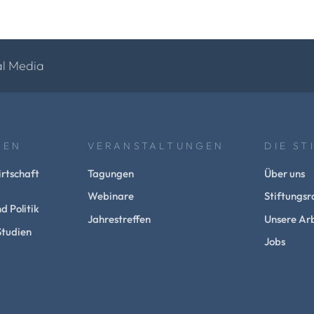
al Media
NEN
VERANSTALTUNGEN
DIE ST
rtschaft
Tagungen
Über uns
Webinare
Stiftungsr
d Politik
Jahrestreffen
Unsere Arb
Studien
Jobs