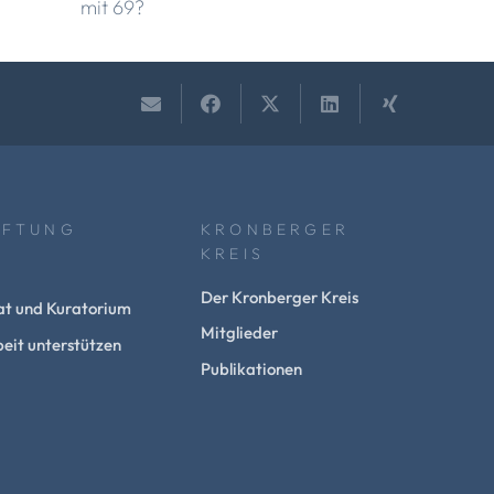
mit 69?
IFTUNG
KRONBERGER
KREIS
Der Kronberger Kreis
at und Kuratorium
Mitglieder
eit unterstützen
Publikationen