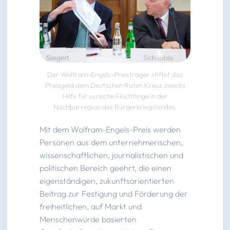
Der Wolfram-Engels-Preisträger stiftet das
Preisgeld dem Deutschen Roten Kreuz zwecks
Hilfe für syrische Flüchtlinge in der
Nachbarregion des Bürgerkriegslandes.
Mit dem Wolfram-Engels-Preis werden
Personen aus dem unternehmerischen,
wissenschaftlichen, journalistischen und
politischen Bereich geehrt, die einen
eigenständigen, zukunftsorientierten
Beitrag zur Festigung und Förderung der
freiheitlichen, auf Markt und
Menschenwürde basierten