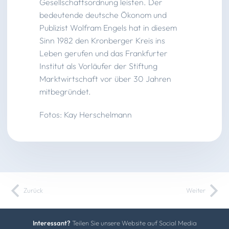
Gesellschaftsordnung leisten. Der
bedeutende deutsche Ökonom und
Publizist Wolfram Engels hat in diesem
Sinn 1982 den Kronberger Kreis ins
Leben gerufen und das Frankfurter
Institut als Vorläufer der Stiftung
Marktwirtschaft vor über 30 Jahren
mitbegründet.
Fotos: Kay Herschelmann
Zurück
Weiter
Interessant?
Teilen Sie unsere Website auf Social Media