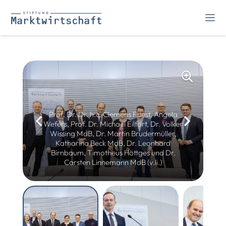
Prof. Dr. Dr. h.c. Clemens Fuest, Angela
Wefers, Prof. Dr. Michael Eilfort, Dr. Volker
Wissing MdB, Dr. Martin Brudermüller,
Katharina Beck MdB, Dr. Leonhard
Birnbaum, Timotheus Höttges und Dr.
Carsten Linnemann MdB (v.li.)