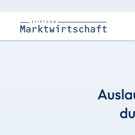
Ausla
du