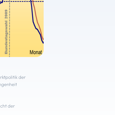
ktpolitik der
angenheit
g
icht der