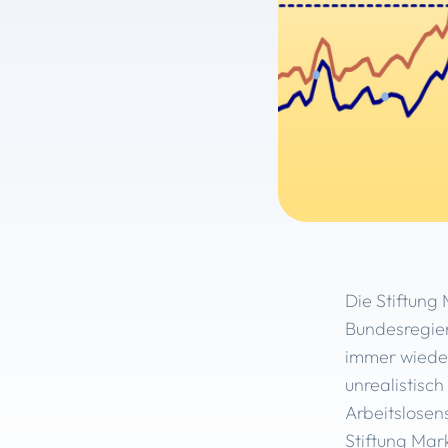
Die Stiftung 
Bundesregier
immer wieder
unrealistisch
Arbeitslosens
Stiftung Mar