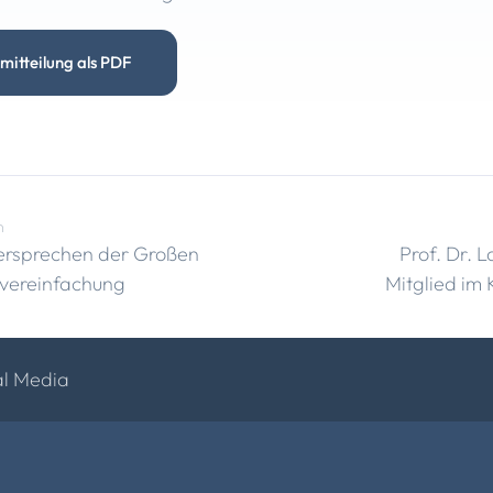
mitteilung als PDF
n
Versprechen der Großen
Prof. Dr. L
ervereinfachung
Mitglied im 
al Media