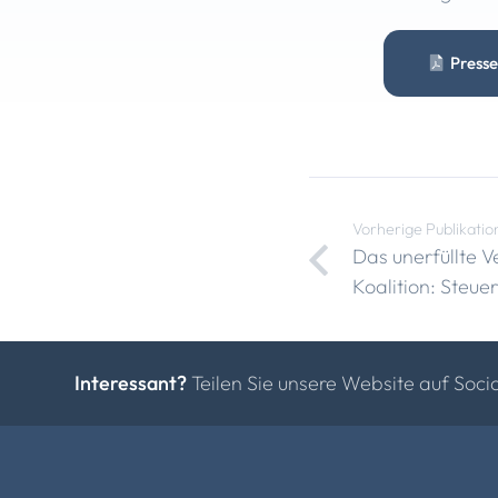
Presse
Vorherige Publikatio
Das unerfüllte 
Koalition: Steu
Interessant?
Teilen Sie unsere Website auf Soci