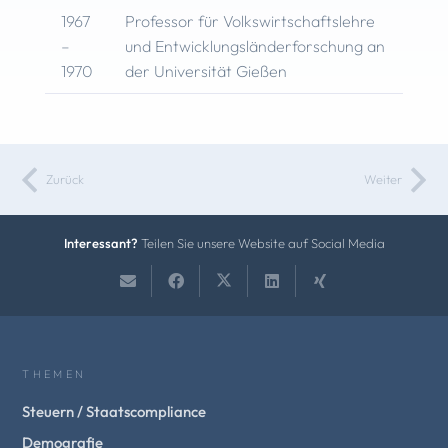
1967
Professor für Volkswirtschaftslehre
–
und Entwicklungsländerforschung an
1970
der Universität Gießen
Zurück
Weiter
Interessant?
Teilen Sie unsere Website auf Social Media
THEMEN
Steuern / Staatscompliance
Demografie