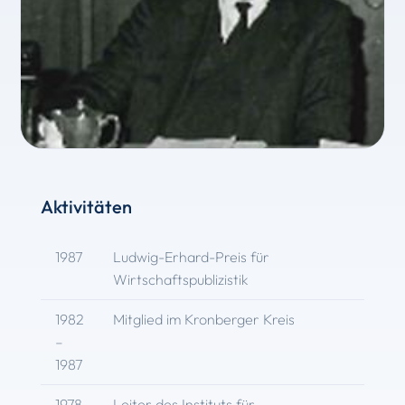
Aktivitäten
1987
Ludwig-Erhard-Preis für
Wirtschaftspublizistik
1982
Mitglied im Kronberger Kreis
–
1987
1978
Leiter des Instituts für