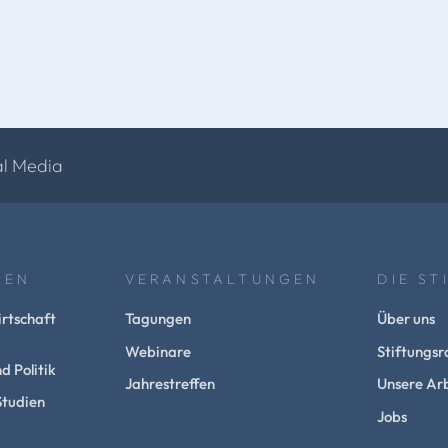
al Media
NEN
VERANSTALTUNGEN
DIE ST
rtschaft
Tagungen
Über uns
Webinare
Stiftungsr
d Politik
Jahrestreffen
Unsere Arb
Studien
Jobs